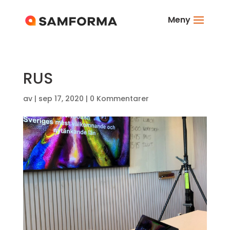
Meny
RUS
av
|
sep 17, 2020
|
0 Kommentarer