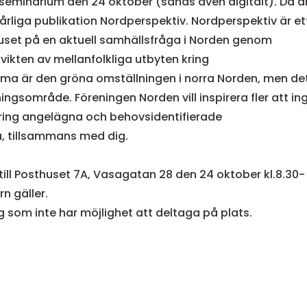
stseminarium den 24 oktober (sänds även digitalt). Då ä
årliga publikation Nordperspektiv. Nordperspektiv är et
juset på en aktuell samhällsfråga i Norden genom
vikten av mellanfolkliga utbyten kring
ma är den gröna omställningen i norra Norden, men de
gsområde. Föreningen Norden vill inspirera fler att ing
ring angelägna och behovsidentifierade
u, tillsammans med dig.
ll Posthuset 7A, Vasagatan 28 den 24 oktober kl.8.30-
rn gäller.
 som inte har möjlighet att deltaga på plats.