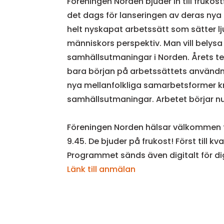
Föreningen Norden bjuder in till fruko
det
dags
för lanseringen av deras nya 
helt nyskapat arbetssätt som sätter l
människors perspektiv. Man vill belysa 
samhällsutmaningar i Norden. Årets te
bara början på arbetssättets användnin
nya mellanfolkliga samarbetsformer k
samhällsutmaningar. Arbetet börjar n
Föreningen Norden hälsar välkommen ti
9.45. De bjuder på frukost! Först till kva
Programmet sänds även digitalt för dig
Länk till anmälan